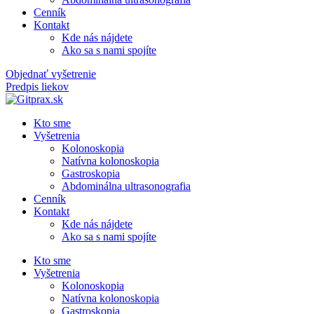
Cenník
Kontakt
Kde nás nájdete
Ako sa s nami spojíte
Objednať vyšetrenie
Predpis liekov
Kto sme
Vyšetrenia
Kolonoskopia​
Natívna kolonoskopia​
Gastroskopia​
Abdominálna ultrasonografia​
Cenník
Kontakt
Kde nás nájdete
Ako sa s nami spojíte
Kto sme
Vyšetrenia
Kolonoskopia​
Natívna kolonoskopia​
Gastroskopia​