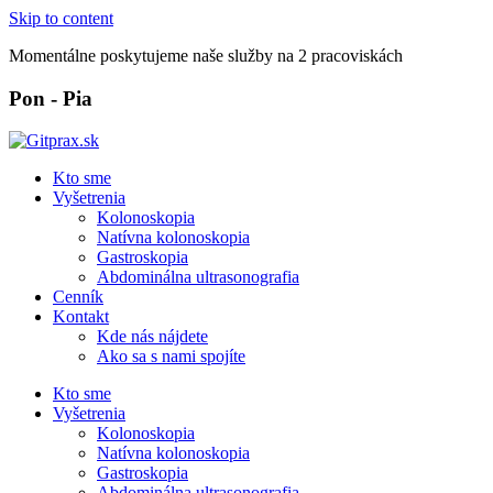
Skip to content
Momentálne poskytujeme naše služby na 2 pracoviskách
Pon - Pia
Kto sme
Vyšetrenia
Kolonoskopia​
Natívna kolonoskopia​
Gastroskopia​
Abdominálna ultrasonografia​
Cenník
Kontakt
Kde nás nájdete
Ako sa s nami spojíte
Kto sme
Vyšetrenia
Kolonoskopia​
Natívna kolonoskopia​
Gastroskopia​
Abdominálna ultrasonografia​