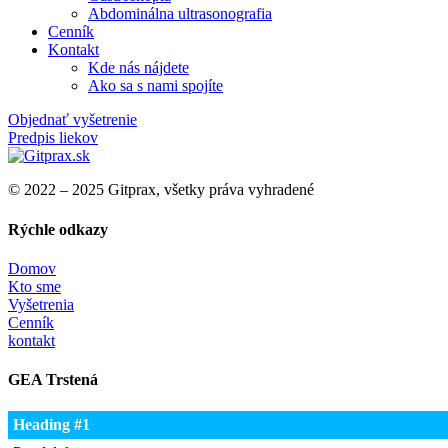
Abdominálna ultrasonografia​
Cenník
Kontakt
Kde nás nájdete
Ako sa s nami spojíte
Objednať vyšetrenie
Predpis liekov
© 2022 – 2025 Gitprax, všetky práva vyhradené
Rýchle odkazy
Domov
Kto sme
Vyšetrenia
Cenník
kontakt
GEA Trstená
Heading #1