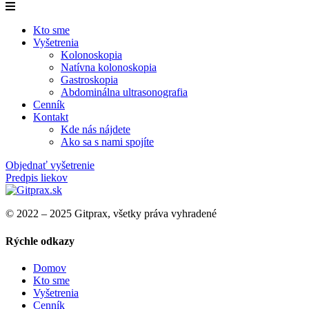
Kto sme
Vyšetrenia
Kolonoskopia​
Natívna kolonoskopia​
Gastroskopia​
Abdominálna ultrasonografia​
Cenník
Kontakt
Kde nás nájdete
Ako sa s nami spojíte
Objednať vyšetrenie
Predpis liekov
© 2022 – 2025 Gitprax, všetky práva vyhradené
Rýchle odkazy
Domov
Kto sme
Vyšetrenia
Cenník