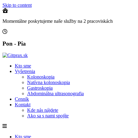
Skip to content
Momentálne poskytujeme naše služby na 2 pracoviskách
Pon - Pia
Kto sme
Vyšetrenia
Kolonoskopia​
Natívna kolonoskopia​
Gastroskopia​
Abdominálna ultrasonografia​
Cenník
Kontakt
Kde nás nájdete
Ako sa s nami spojíte
Kto sme